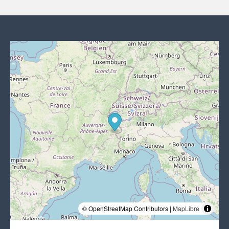
© OpenStreetMap Contributors |
MapLibre